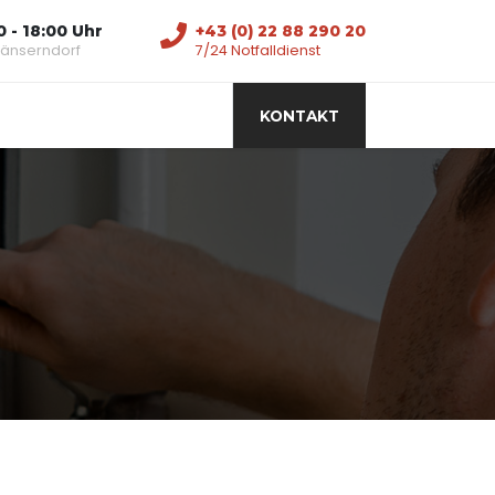
0 - 18:00 Uhr
+43 (0) 22 88 290 20
 Gänserndorf
7/24 Notfalldienst
KONTAKT